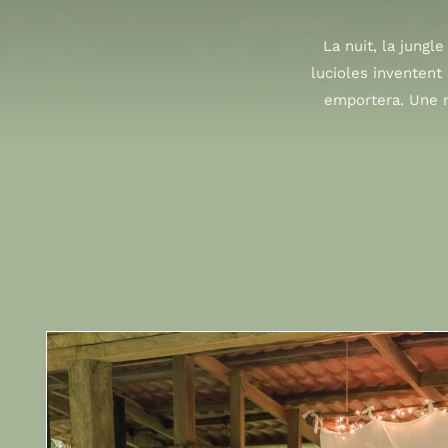
La nuit, la jungl
lucioles inventent 
emportera. Une n