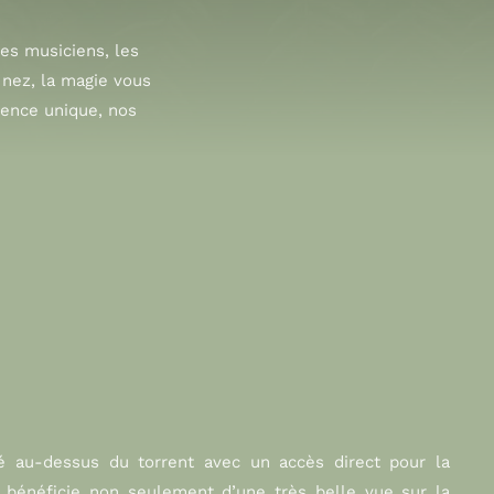
des musiciens, les
n nez, la magie vous
ience unique, nos
 au-dessus du torrent avec un accès direct pour la
il bénéficie non seulement d’une très belle vue sur la