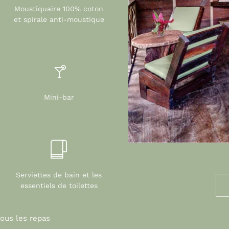
Moustiquaire 100% coton
et spirale anti-moustique
Mini-bar
Serviettes de bain et les
essentiels de toilettes
tous les repas