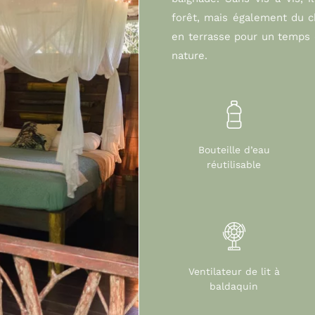
forêt, mais également du c
en terrasse pour un temps 
nature.
Bouteille d’eau
réutilisable
Ventilateur de lit à
baldaquin