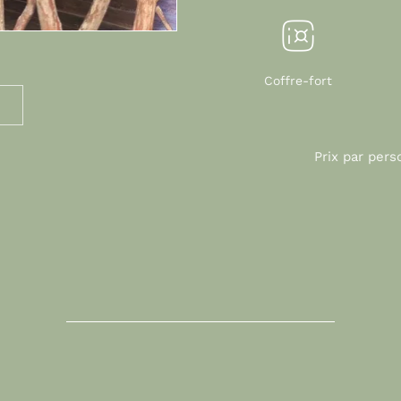
Coffre-fort
Prix par pers