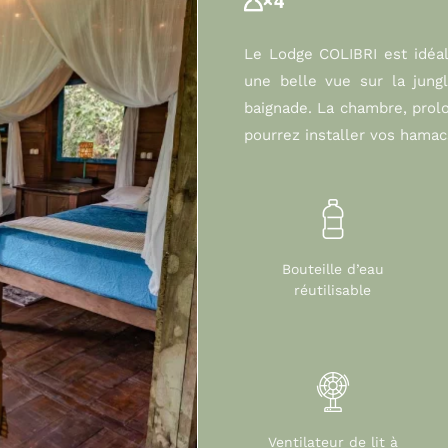
Le Lodge COLIBRI est idéal 
une belle vue sur la jungl
baignade. La chambre, prolo
pourrez installer vos hama
Bouteille d’eau
réutilisable
Ventilateur de lit à