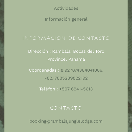
Actividades
Información general
INFORMACION DE CONTACTO
Dirección :
Rambala, Bocas del Toro
Province, Panama
Coordenadas :
8.927874384041006,
-82.17885239822192
Teléfon :
+507 6941-5613
CONTACTO
booking@rambalajunglelodge.com